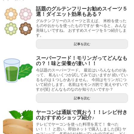
話題のグルテンフリーお勧めスイーツ５
選！ダイエット効果もある？
グルテンフリーのスイーツと言えば、 米粉を使った
ものやおからを使ったものですが 食べると、みんな
美味しいですね。 おすすめスイーツを５つ紹介しま
す。
記事を読む
スーパーフード！モリンガってどんなも
の？！味と栄養が凄い！！
今話題のスーパーフード。 最近はいろんなものがあ
って、 私もいくつか試してみてはいますが 続いてい
るものは１つしかありません。 今回はモリンガにつ
いて紹介します。 名前はモモンガ的で 覚えやすいで
すが(笑) どんなものなのか知りたいですか？
記事を読む
ヤーコンは通販で買おう！！レシピ付き
のおすすめショップ紹介♪
テレビでヤーコンを使った料理を見て！ 食べた
い！！！ と思い、即効ネットで購入しました(笑) ヤ
ーコンって、名前だけは知っていたのですが、 どん