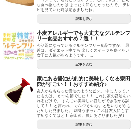
な食べ物なのかは まったく知らなかったので、 テレ
ビを見ていた時は驚きましたね。
記事を読む
小麦アレルギーでも大丈夫なグルテンフ
リー食品おすすめ７選！！
今話題になっているグルテンフリー食品ですが、 最
近は、ダイエット中でも 楽しくスイーツを食べたい
女子に人気があるようです。 ...
記事を読む
家にある醤油が劇的に美味しくなる宗田
節がすごい！！おすすめ紹介♪
友人からもらった醤油のようなビン。 中に入ってい
たものは、 かつを節でした！！ これに家の醤油をい
れるだけで、 すんごい美味しい醤油ができるから試
して！！ と言われ、 ホンマかいな。と思いながらも
ためした見ました。 刺身うまっ♪ これは友人にもす
すめなくてはと！ 宗田節、買いあさりました(笑)
記事を読む