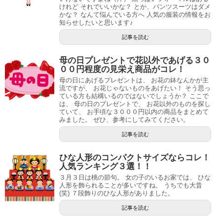
けれど それでいいかな？ とか、パンツスーツはダメ
かな？ なんて悩んでいる方へ 人気の服装の情報をお
知らせしたいと思います♪
記事を読む
母の日プレゼントで花以外であげる３０
００円程度の見栄え商品がコレ！
母の日にあげるプレゼントは、 お花の鉢なんかが主
流ですが、 お花じゃないものをあげたい！ そう思っ
ている方も結構いるのではないでしょうか？ ここで
は、 母の日のプレゼントで、 お花以外のものを探し
ていて、 お手頃な３０００円以内の商品をまとめて
みました。 ぜひ、参考にしてみてください。
記事を読む
ひな人形のコンパクトサイズならコレ！
人気ランキング３選！！
３月３日は桃の節句。 女の子のいるお家では、 ひな
人形を飾られることが多いですね。 うちでも大昔
(笑) ７段飾りのひな人形がありました。
記事を読む