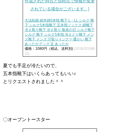
大法紡績 絹木綿5本指 靴下 L・LL シルク 靴
下 シルク5本指靴下 五本指ソックス 綿靴下
冷え取り靴下 冷え取り 敬老の日 シルク靴下
シルク 靴下 シルク5本指 冷えとり靴下 メン
ズ靴下 メンズ 汗取りインナー 暖かい 靴下
あったかグッズ 足 あったか
価格：1080円（税込、送料別)
(2018/3/19時
点)
夏でも手足が冷たいので、
五本指靴下はいくらあってもいい♪
とリクエストされました＾＾
〇オーブントースター