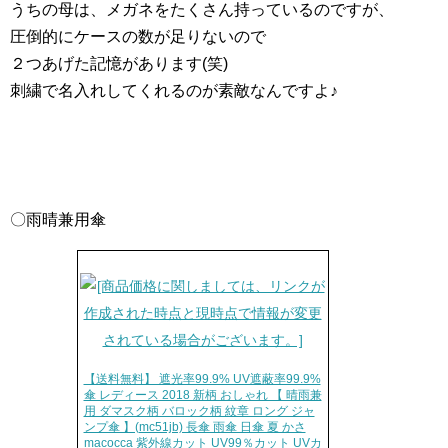
うちの母は、メガネをたくさん持っているのですが、
圧倒的にケースの数が足りないので
２つあげた記憶があります(笑)
刺繍で名入れしてくれるのが素敵なんですよ♪
〇雨晴兼用傘
【送料無料】 遮光率99.9% UV遮蔽率99.9%
傘 レディース 2018 新柄 おしゃれ 【 晴雨兼
用 ダマスク柄 バロック柄 紋章 ロング ジャ
ンプ傘 】(mc51jb) 長傘 雨傘 日傘 夏 かさ
macocca 紫外線カット UV99％カット UVカ