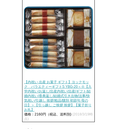
【内祝い 出産 お菓子 ギフト】ヨックモッ
ク バラエティーギフトS YBG-20＜※【入
学内祝い/お返し/出産内祝い/出産/ギフト/結
婚内祝い/香典返し/結婚式引き出物/法事/快
気祝い/引越し 挨拶/粗品/餞別 初節句 母の
日】＞【引っ越し ご挨拶 挨拶】【菓子折り
お礼】
価格：2160円（税込、送料別)
(2018/3/19時
点)