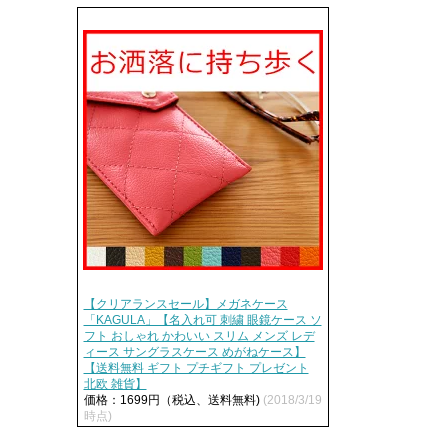
【クリアランスセール】メガネケース
「KAGULA」【名入れ可 刺繍 眼鏡ケース ソ
フト おしゃれ かわいい スリム メンズ レデ
ィース サングラスケース めがねケース】
【送料無料 ギフト プチギフト プレゼント
北欧 雑貨】
価格：1699円（税込、送料無料)
(2018/3/19
時点)