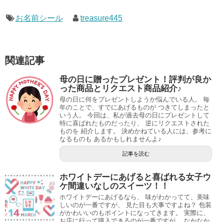
お名前シール
treasure445
関連記事
母の日に贈ったプレゼント！評判が良か
った商品とリクエスト商品紹介♪
母の日に何をプレゼントしようか悩んでいる人。 毎
年のことで、すでにあげるものが つきてしまったと
いう人。 今回は、私が過去母の日にプレゼントして
特に喜ばれたものだったり、 逆にリクエストされた
ものを 紹介します。 決めかねている人には、参考に
なるものも あるかもしれませんよ♪
記事を読む
ホワイトデーにあげると喜ばれる女子ウ
ケ間違いなしのスイーツ！！
ホワイトデーにあげるなら、 味がわかってて、美味
しいのが一番ですが、 見た目も大事ですよね？ 包装
がかわいいのもポイントになってきます。 実際に、
お店に行って購入できるのが一番ですが、 なかなか