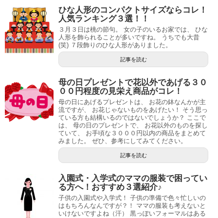
ひな人形のコンパクトサイズならコレ！
人気ランキング３選！！
３月３日は桃の節句。 女の子のいるお家では、 ひな
人形を飾られることが多いですね。 うちでも大昔
(笑) ７段飾りのひな人形がありました。
記事を読む
母の日プレゼントで花以外であげる３０
００円程度の見栄え商品がコレ！
母の日にあげるプレゼントは、 お花の鉢なんかが主
流ですが、 お花じゃないものをあげたい！ そう思っ
ている方も結構いるのではないでしょうか？ ここで
は、 母の日のプレゼントで、 お花以外のものを探し
ていて、 お手頃な３０００円以内の商品をまとめて
みました。 ぜひ、参考にしてみてください。
記事を読む
入園式・入学式のママの服装で困ってい
る方へ！おすすめ３選紹介♪
子供の入園式や入学式！ 子供の準備で色々忙しいの
はもちろんなんですが？！ ママの服装も考えないと
いけないですよね（汗） 黒っぽいフォーマルはある