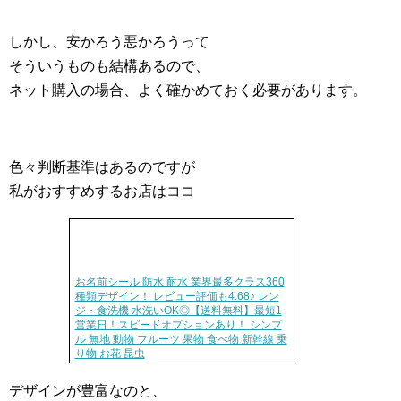
しかし、安かろう悪かろうって
そういうものも結構あるので、
ネット購入の場合、よく確かめておく必要があります。
色々判断基準はあるのですが
私がおすすめするお店はココ
お名前シール 防水 耐水 業界最多クラス360
種類デザイン！ レビュー評価も4.68♪ レン
ジ・食洗機 水洗いOK◎【送料無料】最短1
営業日！スピードオプションあり！ シンプ
ル 無地 動物 フルーツ 果物 食べ物 新幹線 乗
り物 お花 昆虫
デザインが豊富なのと、