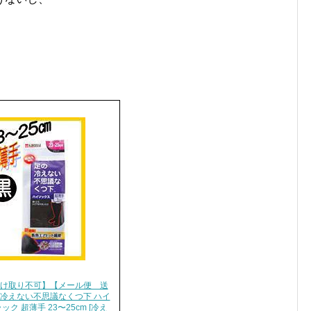
け取り不可】【メール便 送
冷えない不思議なくつ下 ハイ
ック 超薄手 23〜25cm [冷え