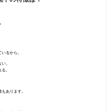
？
ているから。
ない。
れる。
徴もあります。