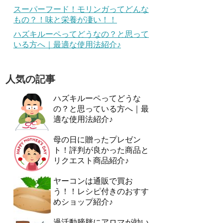
スーパーフード！モリンガってどんな
もの？！味と栄養が凄い！！
ハズキルーペってどうなの？と思って
いる方へ｜最適な使用法紹介♪
人気の記事
ハズキルーペってどうな
の？と思っている方へ｜最
適な使用法紹介♪
母の日に贈ったプレゼン
ト！評判が良かった商品と
リクエスト商品紹介♪
ヤーコンは通販で買お
う！！レシピ付きのおすす
めショップ紹介♪
過活動膀胱にアロマが効い