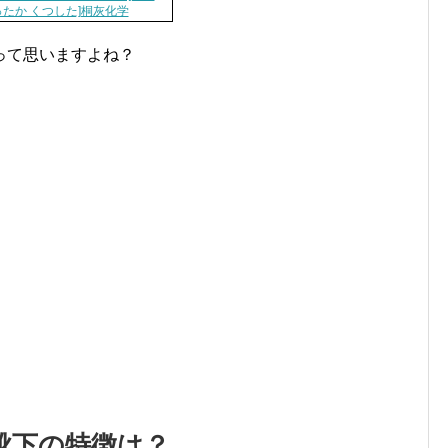
ったか くつした]桐灰化学
って思いますよね？
。
靴下の特徴は？