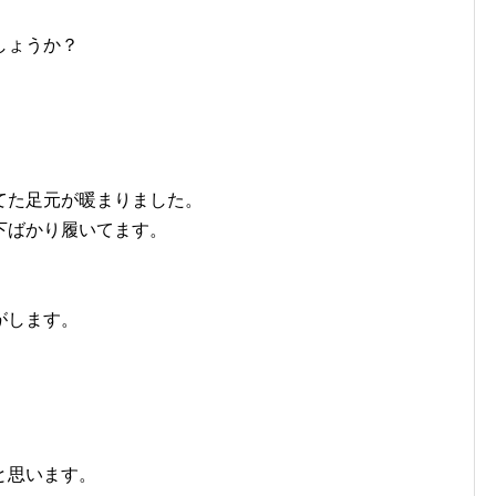
しょうか？
。
てた足元が暖まりました。
下ばかり履いてます。
がします。
。
と思います。