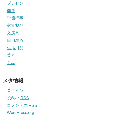
プレゼント
健康
季節行事
家電製品
文房具
日用雑貨
生活用品
美容
食品
メタ情報
ログイン
投稿の
RSS
コメントの
RSS
WordPress.org