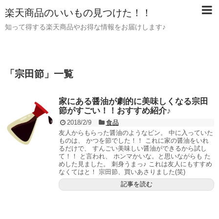
楽天商品のいいもの見つけた！！
知って得する楽天商品やお得な情報をお届けします♪
「
宗田節
」
一覧
家にある醤油が劇的に美味しくなる宗田
節がすごい！！おすすめ紹介♪
2018/2/9
食品
友人からもらった醤油のようなビン。 中に入っていた
ものは、 かつを節でした！！ これに家の醤油をいれ
るだけで、 すんごい美味しい醤油ができるから試し
て！！ と言われ、 ホンマかいな。と思いながらも た
めした見ました。 刺身うまっ♪ これは友人にもすすめ
なくてはと！ 宗田節、買いあさりました(笑)
記事を読む