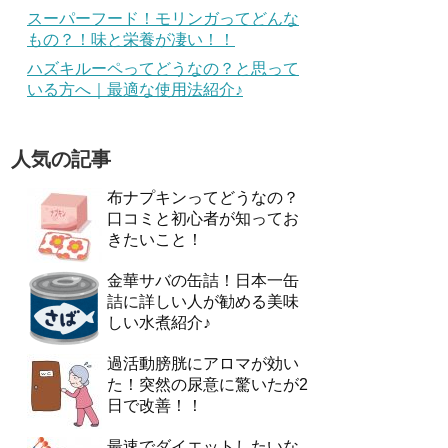
スーパーフード！モリンガってどんな
もの？！味と栄養が凄い！！
ハズキルーペってどうなの？と思って
いる方へ｜最適な使用法紹介♪
人気の記事
布ナプキンってどうなの？
口コミと初心者が知ってお
きたいこと！
金華サバの缶詰！日本一缶
詰に詳しい人が勧める美味
しい水煮紹介♪
過活動膀胱にアロマが効い
た！突然の尿意に驚いたが2
日で改善！！
最速でダイエットしたいな